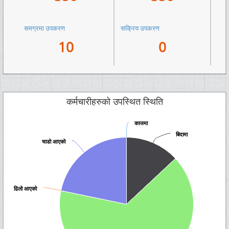
समग्रमा उपकरण
सक्रिय उपकरण
10
0
कर्मचारीहरुको उपस्थित स्थिति
काजमा
काजमा
बिदामा
बिदामा
चाडो आएको
चाडो आएको
ढिलो आएको
ढिलो आएको